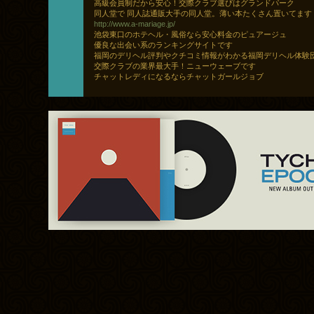
高級会員制だから安心！交際クラブ選びはグランドパーク
同人堂で 同人誌通販大手の同人堂。薄い本たくさん置いてます
http://www.a-mariage.jp/
池袋東口のホテヘル・風俗なら安心料金のピュアージュ
優良な出会い系のランキングサイトです
福岡のデリヘル評判やクチコミ情報がわかる福岡デリヘル体験
交際クラブの業界最大手！ニューウェーブです
チャットレディになるならチャットガールジョブ