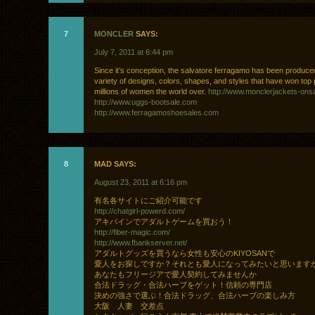
7
MONCLER
SAYS:
July 7, 2011 at 6:44 pm
Since it’s conception, the salvatore ferragamo has been produced
variety of designs, colors, shapes, and styles that have won top 
millions of women the world over.
http://www.monclerjackets-ons
http://www.uggs-bootsale.com
http://www.ferragamoshoesales.com
8
MAD SAYS:
August 23, 2011 at 6:16 pm
有名各サイトにご紹介可能です
http://chatgirl-powerd.com/
アキバインでアダルトゲームを買おう！
http://fiber-magic.com/
http://www.fbankserver.net/
アダルトグッズを買うなら女性も安心のKIYOSANで
愛人をお探しですか？それとも愛人になってみたいと思います
あなたもフリージアで愛人契約してみませんか
合法ドラッグ・合法ハーブをゲット！信頼の専門店
決めの強さで選ぶ！合法ドラッグ、合法ハーブの楽しみ方
大阪 人妻 交差点