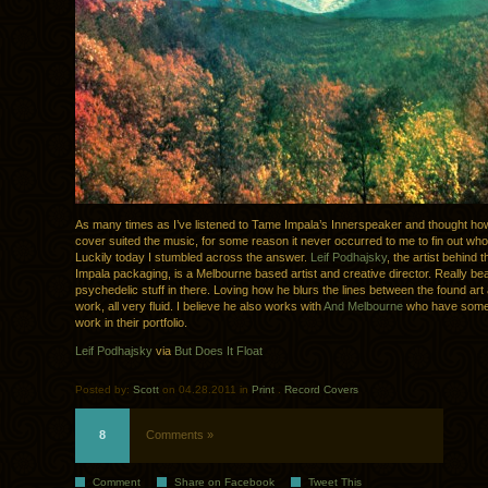
As many times as I’ve listened to Tame Impala’s Innerspeaker and thought how
cover suited the music, for some reason it never occurred to me to fin out who
Luckily today I stumbled across the answer.
Leif Podhajsky
, the artist behind
Impala packaging, is a Melbourne based artist and creative director. Really beau
psychedelic stuff in there. Loving how he blurs the lines between the found art
work, all very fluid. I believe he also works with
And Melbourne
who have some e
work in their portfolio.
Leif Podhajsky
via
But Does It Float
Posted by:
Scott
on 04.28.2011 in
Print
.
Record Covers
8
Comments »
Comment
Share on Facebook
Tweet This