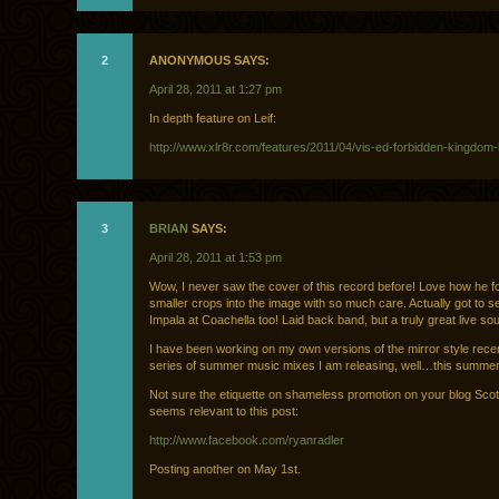
2
ANONYMOUS SAYS:
April 28, 2011 at 1:27 pm
In depth feature on Leif:
http://www.xlr8r.com/features/2011/04/vis-ed-forbidden-kingdom
3
BRIAN
SAYS:
April 28, 2011 at 1:53 pm
Wow, I never saw the cover of this record before! Love how he fo
smaller crops into the image with so much care. Actually got to 
Impala at Coachella too! Laid back band, but a truly great live so
I have been working on my own versions of the mirror style recen
series of summer music mixes I am releasing, well…this summer
Not sure the etiquette on shameless promotion on your blog Scott,
seems relevant to this post:
http://www.facebook.com/ryanradler
Posting another on May 1st.