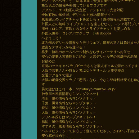
セクキャバへ行こう！京都 東山で絶賛営業中のラブビーチへ
格安SEOの情報を発信しているブログです
アダルト・エロ動画の決定版 アンドロイド完全対応
全国有数の風俗街、デリヘル 札幌の情報サイト
風俗嬢とのライブチャットを楽しもう！風俗情報も満載です。
外国人との無料 ライブチャットを楽しむなら、ロシア専門プリ
海外（ロシア、東欧）の女性とライブチャットを楽しめる！
外国人風俗 ロシアパブクラブ club dogoda
へようこそ！
北九州のデリヘル情報ならデリウェブ。情報の速さは負けませ
豊富なデザインから選べる！
格安、無料のホームページ制作ならサイバーデリへお任せ！
安心の愛妻大宮旅館をご紹介 大宮デリヘル界の老舗中の老舗
お勧めは
京都のセクキャバ ラブビーチさんは素人ギャルで賑わってます
大阪で若妻さんや熟女と遊ぶならデリヘル 人妻交差点
交通アクセスで選ぶ！
大阪の老舗交際クラブ「恋活」なら、今なら登録料格安でお遊
す
男の遊びはこれ一本！http://tokyo.manzoku.or.jp/
神奈川の風俗情報ならマンゾクネット
埼玉 風俗情報ならマンゾクネット
千葉 風俗情報ならマンゾクネット
愛知 風俗情報ならマンゾクネット
大阪 風俗情報ならマンゾクネット
デリヘル探しはマンゾクネットへ！
福岡 風俗情報ならマンゾクネット
すすきの 風俗情報ならマンゾクネット
ヘルスピラミッドで安心して遊んでください。かわいい子揃っ
安心感が決め手！