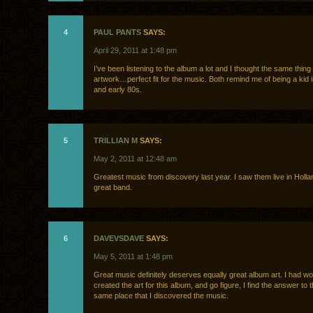
4
PAUL PANTS
SAYS:
April 29, 2011 at 1:48 pm
I’ve been listening to the album a lot and I thought the same thing
artwork…perfect fit for the music. Both remind me of being a kid 
and early 80s.
5
TRILLIAN M
SAYS:
May 2, 2011 at 12:48 am
Greatest music from discovery last year. I saw them live in Holl
great band.
6
DAVEVSDAVE
SAYS:
May 5, 2011 at 1:48 pm
Great music definitely deserves equally great album art. I had 
created the art for this album, and go figure, I find the answer to t
same place that I discovered the music.