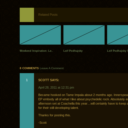
Related Posts
Weekend Inspiration: Le..
Leif Podhajsky
Leif Podhajsky 
8 COMMENTS
Leave A Comment
1
SCOTT SAYS:
April 28, 2011 at 12:31 pm
Became hooked on Tame Impala about 2 months ago. Innerspeak
EP embody all of what I like about psychedelic rock. Absolutely e
afternoon set at Coachella this year…will certainly have to keep 
for their still developing talent.
Thanks for posting this.
-Scott