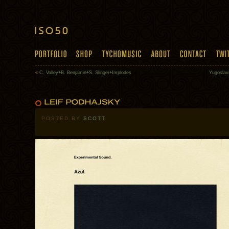
«
C. Valley+B. Benjamin+S. Slinger+Implodes
Yugoslav
POSTED BY
SCOTT